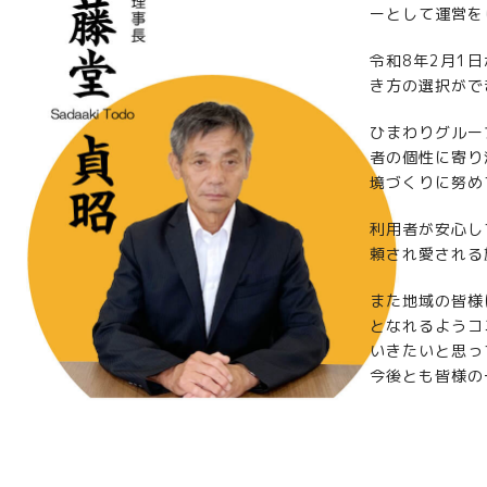
ーとして運営を
令和8年2月1
き方の選択がで
ひまわりグルー
者の個性に寄り
境づくりに努め
利用者が安心し
頼され愛される
また地域の皆様
となれるようコ
いきたいと思っ
今後とも皆様の